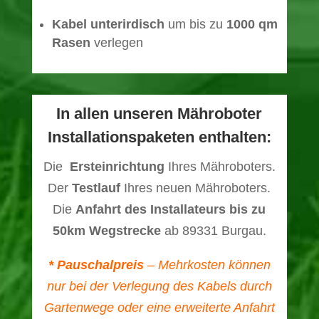
Kabel unterirdisch
um bis zu
1000 qm
Rasen
verlegen
In allen unseren Mähroboter
Installationspaketen enthalten:
Die
Ersteinrichtung
Ihres Mähroboters.
Der
Testlauf
Ihres neuen Mähroboters.
Die
Anfahrt des Installateurs bis zu
50km Wegstrecke
ab 89331 Burgau.
* Pauschalpreis
– Mehrkosten können
nur bei der Verlegung des Kabels durch
Gartenwege oder eine erweiterte Anfahrt