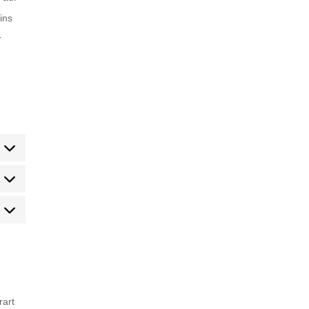
ins
r
tatistiken
arketing
rart