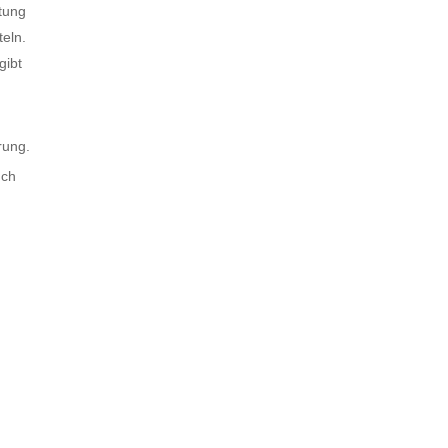
tung
teln.
gibt
rung.
uch