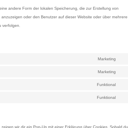
eine andere Form der lokalen Speicherung, die zur Erstellung von
 anzuzeigen oder den Benutzer auf dieser Website oder über mehrere
 verfolgen.
Marketing
Con
to
Marketing
Con
serv
to
Funktional
goog
Con
serv
font
to
Funktional
goog
Con
serv
map
to
comp
serv
zeigen wir dir ein Pop-Up mit einer Erklärung über Cookies. Sobald du
wor